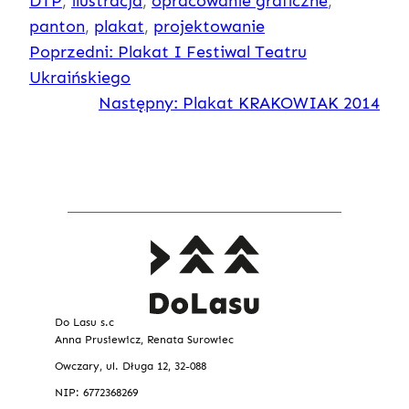
DTP
, 
ilustracja
, 
opracowanie graficzne
, 
panton
, 
plakat
, 
projektowanie
Poprzedni:
Plakat I Festiwal Teatru
Ukraińskiego
Następny:
Plakat KRAKOWIAK 2014
Do Lasu s.c
Anna Prusiewicz, Renata Surowiec
Owczary, ul. Długa 12, 32-088
NIP: 6772368269