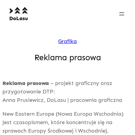
Przejdź
do
treści
D
p
r
o
a
Grafika
c
L
o
a
w
Reklama prasowa
n
s
i
a
u
g
Reklama prasowa
– projekt graficzny oraz
r
przygotowanie DTP:
a
f
Anna Prusiewicz, DoLasu | pracownia graficzna
i
c
New Eastern Europe (Nowa Europa Wschodnia)
z
jest czasopismem, które koncentruje się na
n
a
sprawach Europy Środkowej i Wschodniej.